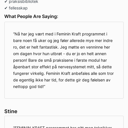
✔ praksisbibliotek
✔ fellesskap
What People Are Saying:
Nå har jeg vært med i Feminin Kraft programmet i
bare noen få uker og jeg føler allerede mye mer indre
ro, det er helt fantastisk. Jeg møtte en venninne her
om dagen hvor hun utbrøt - du er jo en helt annen
person! Bare de små praksisene i første modul har
åpenbart stor effekt på nervesystemet mitt, så dette
fungerer virkelig. Feminin Kraft anbefales alle som tror
de egentlig ikke har tid, for dette gir deg følelsen av
nettopp god tid!
Stine
FEMININ KRAFT programmet har gitt meg teknikker