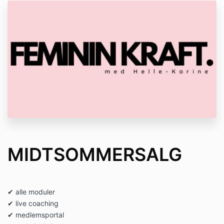
MIDTSOMMERSALG
✔ alle moduler
✔ live coaching
✔ medlemsportal