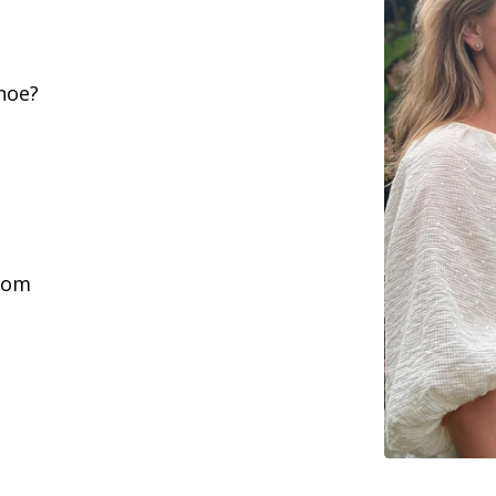
 noe?
com